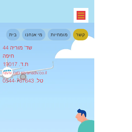
קשר
מומחיות
מי אנחנו
בית
שד' מוריה 44
חיפה
ת.ד. 19017
raviv (at) sivan
adv.co.il
טל. 0544-767643